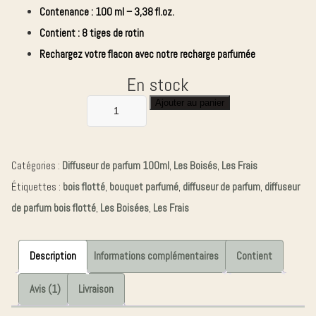
Contenance :
100 ml – 3,38 fl.oz.
Contient : 8 tiges de rotin
Rechargez votre flacon avec notre recharge parfumée
En stock
Ajouter au panier
quantité
de
DIFFUSEUR
Catégories :
Diffuseur de parfum 100ml
,
Les Boisés
,
Les Frais
DE
Étiquettes :
bois flotté
,
bouquet parfumé
,
diffuseur de parfum
,
diffuseur
PARFUM
de parfum bois flotté
,
Les Boisées
,
Les Frais
BOIS
FLOTTE
Description
Informations complémentaires
Contient
Avis (1)
Livraison