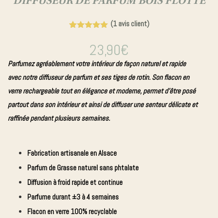
DIFFUSEUR DE PARFUM BOIS FLOTTE
parfumée
Bougie
(
1
avis client)
Crémant
Noté
1
5.00
sur 5
23,90
€
d'Alsace
basé sur
notation
Edition
Parfumez agréablement votre intérieur de façon naturel et rapide
client
Collector
avec notre diffuseur de parfum et ses tiges de rotin. Son flacon en
Diffuseur
verre rechargeable
tout en
élégance
et moderne,
permet d’être posé
de parfum
partout dans son intérieur et ainsi de diffuser une senteur délicate et
raffinée pendant plusieurs semaines.
Bougie
bijou
Fabrication artisanale
en Alsace
Parfum de Grasse
naturel sans
phtalate
Diffusion à froid rapide et continue
Parfume durant ±3 à 4 semaines
Flacon en verre 100% recyclable