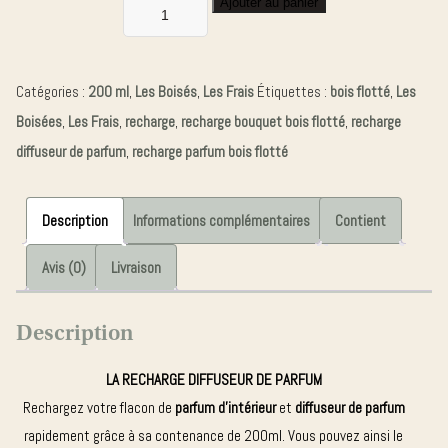
Ajouter au panier
quantité
de
RECHARGE
Catégories :
200 ml
,
Les Boisés
,
Les Frais
Étiquettes :
bois flotté
,
Les
200ML
Boisées
,
Les Frais
,
recharge
,
recharge bouquet bois flotté
,
recharge
BOIS
diffuseur de parfum
,
recharge parfum bois flotté
FLOTTE
Description
Informations complémentaires
Contient
Avis (0)
Livraison
Description
LA RECHARGE DIFFUSEUR DE PARFUM
Rechargez votre flacon de
parfum d’intérieur
et
diffuseur de parfum
rapidement grâce à sa contenance de 200ml. Vous pouvez ainsi le