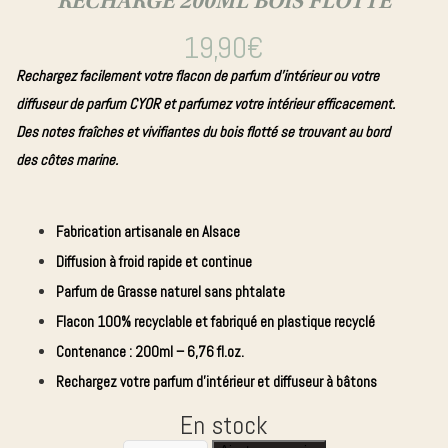
RECHARGE 200ML BOIS FLOTTE
parfumée
Bougie
19,90
€
Crémant
Rechargez facilement votre flacon de parfum d’intérieur ou votre
d'Alsace
diffuseur de parfum CYOR et parfumez votre intérieur efficacement.
Edition
Des notes fraîches et vivifiantes du bois flotté se trouvant au bord
Collector
des côtes marine.
Diffuseur
de parfum
Fabrication artisanale
en Alsace
Diffusion à froid rapide et continue
Bougie
Parfum de Grasse
naturel sans
phtalate
bijou
Flacon 100% recyclable et fabriqué en plastique recyclé
Contenance :
200ml – 6,76 fl.oz.
Rechargez votre parfum d’intérieur et diffuseur à bâtons
En stock