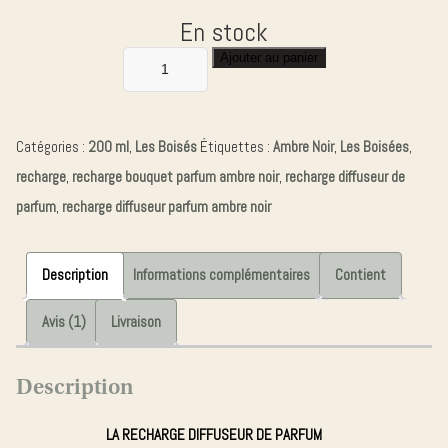
En stock
Ajouter au panier
quantité
de
RECHARGE
Catégories :
200 ml
,
Les Boisés
Étiquettes :
Ambre Noir
,
Les Boisées
,
200ML
recharge
,
recharge bouquet parfum ambre noir
,
recharge diffuseur de
AMBRE
parfum
,
recharge diffuseur parfum ambre noir
NOIR
Description
Informations complémentaires
Contient
Avis (1)
Livraison
Description
LA RECHARGE DIFFUSEUR DE PARFUM