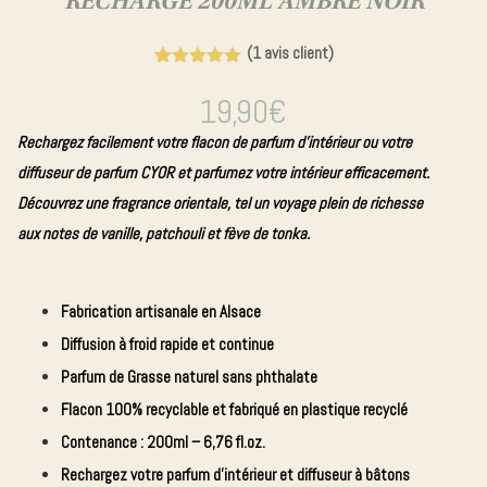
RECHARGE 200ML AMBRE NOIR
parfumée
Bougie
(
1
avis client)
Crémant
Noté
1
5.00
sur 5
19,90
€
d'Alsace
basé sur
notation
Edition
Rechargez facilement votre flacon de parfum d’intérieur ou votre
client
Collector
diffuseur de parfum CYOR et parfumez votre intérieur efficacement.
Diffuseur
Découvrez une fragrance orientale, tel un voyage plein de richesse
de parfum
aux notes de vanille, patchouli et fève de tonka.
Bougie
Fabrication artisanale
en Alsace
bijou
Diffusion à froid rapide et continue
Parfum de Grasse
naturel sans phthalate
Flacon 100% recyclable et fabriqué en plastique recyclé
Contenance :
200ml – 6,76 fl.oz.
Rechargez votre parfum d’intérieur et diffuseur à bâtons