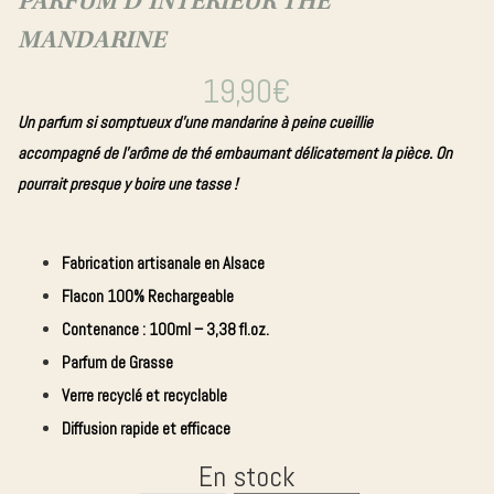
PARFUM D’INTERIEUR THE
parfumée
MANDARINE
Bougie
Crémant
19,90
€
d'Alsace
Un parfum si somptueux d’une mandarine à peine cueillie
Edition
accompagné de l’arôme de thé embaumant délicatement la pièce. On
Collector
Diffuseur
pourrait presque y boire une tasse !
de parfum
Fabrication artisanale
en Alsace
Bougie
Flacon 100% Rechargeable
bijou
Contenance :
100ml – 3,38 fl.oz.
Parfum de Grasse
Verre recyclé et recyclable
Diffusion rapide et efficace
En stock