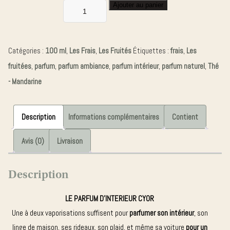
Ajouter au panier
quantité
de
PARFUM
Catégories :
100 ml
,
Les Frais
,
Les Fruités
Étiquettes :
frais
,
Les
D'INTERIEUR
fruitées
,
parfum
,
parfum ambiance
,
parfum intérieur
,
parfum naturel
,
Thé
THE
- Mandarine
MANDARINE
Description
Informations complémentaires
Contient
Avis (0)
Livraison
Description
LE PARFUM D’INTERIEUR CYOR
Une à deux vaporisations suffisent pour
parfumer son intérieur
, son
linge de maison, ses rideaux, son plaid, et même sa voiture
pour
un