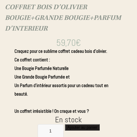
parfumée
COFFRET BOIS D’OLIVIER
Bougie
BOUGIE+GRANDE BOUGIE+PARFUM
Crémant
D’INTERIEUR
d'Alsace
Edition
59,70
€
Collector
Diffuseur
Craquez pour ce sublime coffret cadeau bois d’olivier.
de parfum
Ce coffret contient :
Une Bougie Parfumée Naturelle
Une Grande Bougie Parfumée et
Bougie
Un Parfum d’intérieur assortis pour un cadeau tout en
bijou
beauté.
Un coffret irrésistible ! On craque et vous ?
En stock
Ajouter au panier
quantité