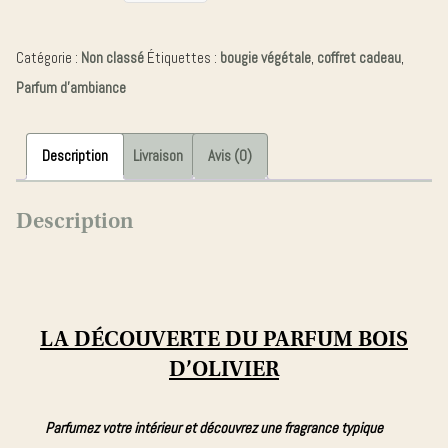
de
COFFRET
Catégorie :
Non classé
Étiquettes :
bougie végétale
,
coffret cadeau
,
BOIS
Parfum d'ambiance
D'OLIVIER
BOUGIE+GRANDE
BOUGIE+PARFUM
Description
Livraison
Avis (0)
D'INTERIEUR
Description
LA
DÉCOUVERTE
DU PARFUM
BOIS
D’OLIVIER
Parfumez votre intérieur et découvrez une fragrance typique