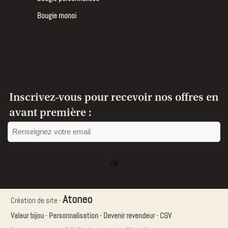
Bougie monoi
Inscrivez-vous pour recevoir nos offres en
avant première :
Ok
Ce
champ
Atoneo
Création de site -
devrait
Valeur bijou
-
Personnalisation
-
Devenir revendeur
-
CGV
être