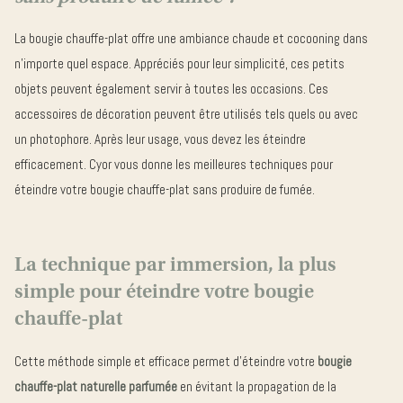
bougies
Grandes
La bougie chauffe-plat offre une ambiance chaude et cocooning dans
L’HISTOIRE
Concentrés
bougies
n’importe quel espace. Appréciés pour leur simplicité, ces petits
de parfum
parfumées
PRO
objets peuvent également servir à toutes les occasions. Ces
2
Devenir
accessoires de décoration peuvent être utilisés tels quels ou avec
mèches
revendeur
un photophore. Après leur usage, vous devez les éteindre
0
CYOR
efficacement. Cyor vous donne les meilleures techniques pour
éteindre votre bougie chauffe-plat sans produire de fumée.
Parfums
Bougie
d'intérieur
Parfumée
La technique par immersion, la plus
Luxe
simple pour éteindre votre bougie
&
chauffe-plat
Raffinement
Cette méthode simple et efficace permet d’éteindre votre
bougie
Recharge
chauffe-plat naturelle parfumée
en évitant la propagation de la