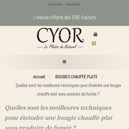
Connexion
-
Inscription
BOUGIES
Parfums
Pro
Livraison offerte dès 65€ d’achats
Menu
ARTISANALES
d’intérieur
0
Livraison dès 4,90€ seulement
0
-5% sur votre 1ere commande avec le code BIENVENUE
BOUGIES
ARTISANALES
Panier
Bougie
DIFFUSEUR
personnalisée
/
/
Accueil
BOUGIES CHAUFFE PLATS
VOITURE
Votre
Bougies
panier
PARFUMS
Quelles sont les meilleures techniques pour éteindre une bougie
parfumées
D’INTÉRIEUR
Diffuseur
est
chauffe-plat sans produire de fumée ?
1
CHAUFFE
électrique
vide.
PLATS
mèche
Cires
Quelles sont les meilleures techniques
COFFRET
naturelles
pour éteindre une bougie chauffe-plat
pour
sans produire de fumée ?
ACCESSOIRES