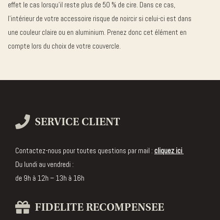
effet le cas lorsqu’il reste plus de 50 % de cire. Dans ce cas,
l’intérieur de votre accessoire risque de noircir si celui-ci est dans
une couleur claire ou en aluminium. Prenez donc cet élément en
compte lors du choix de votre couvercle.
SERVICE CLIENT
Contactez-nous pour toutes questions par mail :
cliquez ici
Du lundi au vendredi :
de 9h à 12h – 13h à 16h
FIDELITE RECOMPENSEE