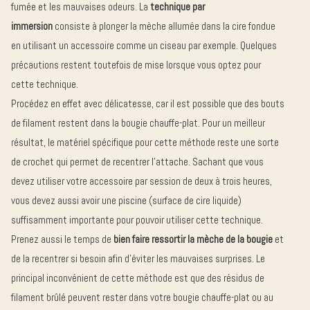
parfumée
fumée et les mauvaises odeurs. La
technique par
immersion
consiste à plonger la mèche allumée dans la cire fondue
Bougie
en utilisant un accessoire comme un ciseau par exemple. Quelques
Crémant
précautions restent toutefois de mise lorsque vous optez pour
d'Alsace
cette technique.
Edition
Procédez en effet avec délicatesse, car il est possible que des bouts
Collector
Diffuseur
de filament restent dans la bougie chauffe-plat. Pour un meilleur
de parfum
résultat, le matériel spécifique pour cette méthode reste une sorte
de crochet qui permet de recentrer l’attache. Sachant que vous
devez utiliser votre accessoire par session de deux à trois heures,
Bougie
vous devez aussi avoir une piscine (surface de cire liquide)
bijou
suffisamment importante pour pouvoir utiliser cette technique.
Prenez aussi le temps de
bien faire ressortir la mèche de la bougie
et
de la recentrer si besoin afin d’éviter les mauvaises surprises. Le
principal inconvénient de cette méthode est que des résidus de
filament brûlé peuvent rester dans votre bougie chauffe-plat ou au