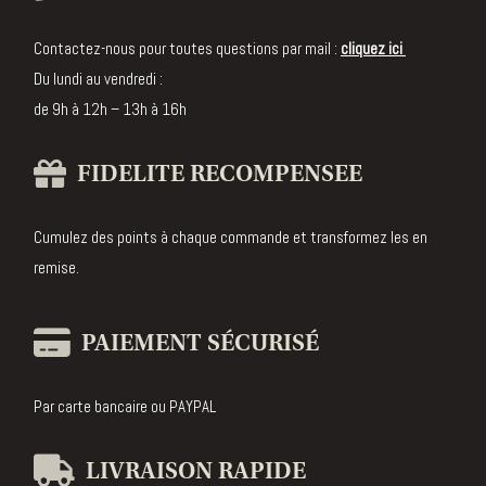
parfumée
Bougie
Contactez-nous pour toutes questions par mail :
cliquez ici
Crémant
Du lundi au vendredi :
d'Alsace
de 9h à 12h – 13h à 16h
Edition
Collector
FIDELITE RECOMPENSEE
Diffuseur
de parfum
Cumulez des points à chaque commande et transformez les en
remise.
Bougie
bijou
PAIEMENT SÉCURISÉ
Par carte bancaire ou PAYPAL
LIVRAISON RAPIDE