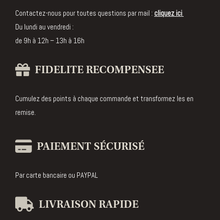
parfumée
Contactez-nous pour toutes questions par mail :
cliquez ici
Bougie
Du lundi au vendredi :
Crémant
de 9h à 12h – 13h à 16h
d'Alsace
Edition
FIDELITE RECOMPENSEE
Collector
Diffuseur
de parfum
Cumulez des points à chaque commande et transformez les en
remise.
Bougie
bijou
PAIEMENT SÉCURISÉ
Par carte bancaire ou PAYPAL
LIVRAISON RAPIDE