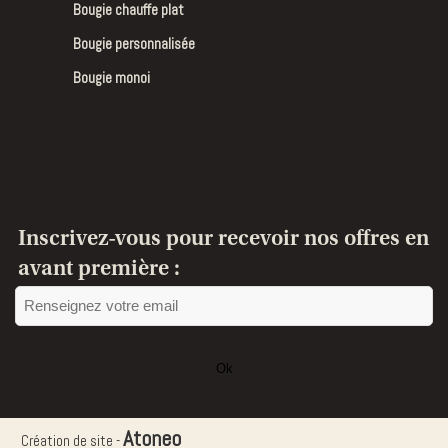
Bougie chauffe plat
Bougie personnalisée
Bougie monoi
Inscrivez-vous pour recevoir nos offres en
avant première :
Ok
Ce
champ
Atoneo
Création de site -