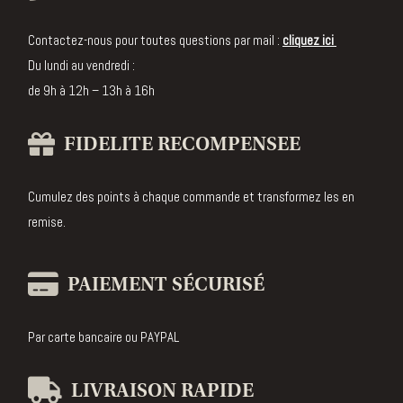
parfumée
Bougie
Contactez-nous pour toutes questions par mail :
cliquez ici
Crémant
Du lundi au vendredi :
d'Alsace
de 9h à 12h – 13h à 16h
Edition
Collector
FIDELITE RECOMPENSEE
Diffuseur
de parfum
Cumulez des points à chaque commande et transformez les en
remise.
Bougie
bijou
PAIEMENT SÉCURISÉ
Par carte bancaire ou PAYPAL
LIVRAISON RAPIDE