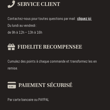
parfumée
SERVICE CLIENT
Bougie
Crémant
Contactez-nous pour toutes questions par mail :
cliquez ici
d'Alsace
Du lundi au vendredi :
Edition
de 9h à 12h – 13h à 16h
Collector
Diffuseur
FIDELITE RECOMPENSEE
de parfum
Cumulez des points à chaque commande et transformez les en
Bougie
remise.
bijou
PAIEMENT SÉCURISÉ
Par carte bancaire ou PAYPAL