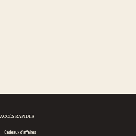
parfumée
Diffuseur de parfum
nt d'Alsace
Bougie bijou
llector
Devenir revendeur CYOR
Bougie Fraîche
Bougie Boisée
ACCÈS RAPIDES
Cadeaux d’affaires