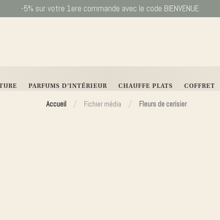
-5% sur votre 1ere commande avec le code BIENVENUE
Livraison offerte dès 65€ d’achats
Livraison dès 4,90€ seulement
ITURE
PARFUMS D’INTÉRIEUR
CHAUFFE PLATS
COFFRET
/
/
Accueil
Fichier média
Fleurs de cerisier
Pani