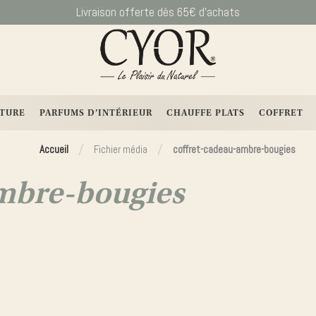
Livraison offerte dès 65€ d’achats
Livraison dès 4,90€ seulement
-5% sur votre 1ere commande avec le code BIENVENUE
ITURE
PARFUMS D’INTÉRIEUR
CHAUFFE PLATS
COFFRET
/
/
Accueil
Fichier média
coffret-cadeau-ambre-bougies
Panier
ambre-bougies
Votre panier