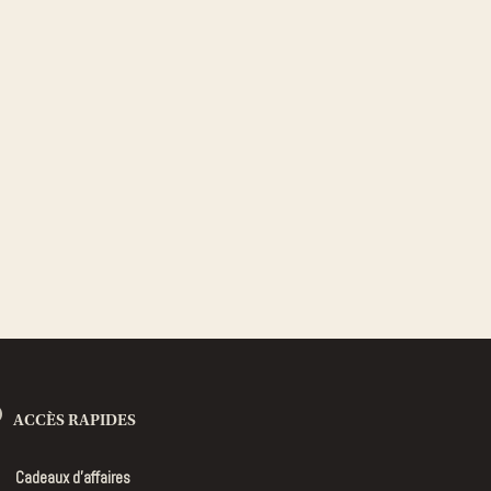
parfumée
Diffuseur de parfum
nt d'Alsace
Bougie bijou
llector
Devenir revendeur CYOR
Bougie Fraîche
Bougie Boisée
ACCÈS RAPIDES
Cadeaux d’affaires