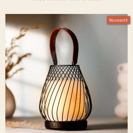
parfumée
Bougie
Crémant
Nouveauté
d'Alsace
Edition
Collector
Diffuseur
de parfum
Bougie
bijou